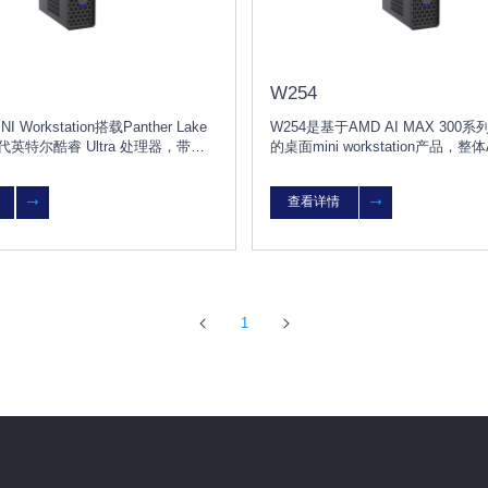
W254
INI Workstation搭载Panther Lake
W254是基于AMD AI MAX 300
英特尔酷睿 Ultra 处理器，带来
的桌面mini workstation产品，
OPS的 AI 算力，可支持本地运行
达126 TOPS，ZEN5架构的12核
型，为生成式AI提供了安全隐私的算
支持AMD统一内存技术，最大运行7
查看详情
型；
1