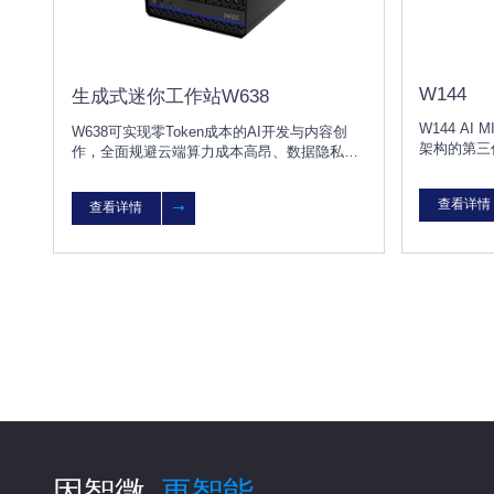
W144
生成式迷你工作站W638
W144 AI M
W638可实现零Token成本的AI开发与内容创
架构的第三代
作，全面规避云端算力成本高昂、数据隐私泄
高达180T
露等风险，为AI开发者、程序员及创意工作室
30B大模
提供高性能、低延迟、高安全的本地化AI生产
查看详情
力底座。
查看详情
力平台。W638采用NVIDIA Thor T5000/T4000
模组，是一款专为生成式AI与智能体应用设计
的迷你工作站，拥有高达2070 TFLOPS强劲算
力与128GB统一内存，支持在本地流畅运行
70B-200B大语言模型及Stable Diffusion等主流
视觉模型。
因智微
更智能