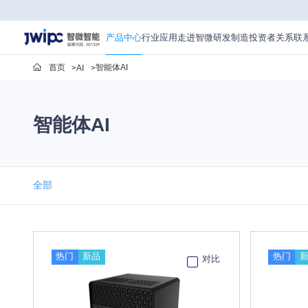
迷
你
工
产品中心
行业应用
走进智微
研发制造
投资者关系
联
作
站
首页
智能体AI
AI
智能体AI
全部
热门
新品
热门
对比