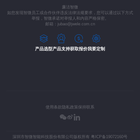
廉洁智微
如您发现智微员工或合作伙伴违反法律法规要求，您可以通过以下方式
举报，智微承诺对举报人和内容严格保密。
邮箱：jubao@jwele.com.cn
产品选型
产品支持
获取报价
我要定制
使用条款
隐私政策
保持联系
深圳市智微智能科技股份有限公司版权所有
粤ICP备19072160号