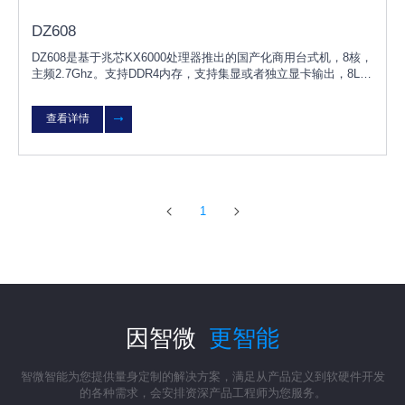
DZ608
DZ608是基于兆芯KX6000处理器推出的国产化商用台式机，8核，
主频2.7Ghz。支持DDR4内存，支持集显或者独立显卡输出，8L小
机箱，预留扩展空间。产品兼容国内主流独立显卡、内存、硬盘、
网卡等硬件，支持KOS
查看详情
1
因智微
更智能
智微智能为您提供量身定制的解决方案，满足从产品定义到软硬件开发
的各种需求，会安排资深产品工程师为您服务。