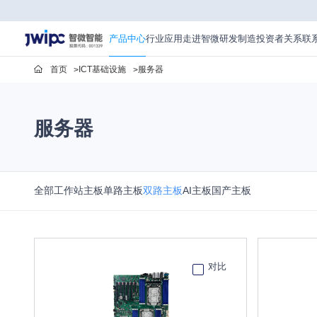
产
品
中
产品中心
行业应用
走进智微
研发制造
投资者关系
联
心
首页
ICT基础设施
服务器
服务器
全部
工作站主板
单路主板
双路主板
AI主板
国产主板
对比