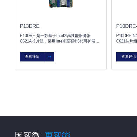
P13DRE
P10DRE-
P13DRE 是一款基于Intel®高性能服务器
P10DRE-
C621A芯片组，采用Intel®至强®3代可扩展系
C621芯片
列处理器双路服务器主板
理器和Int
能双路路服
查看详情
查看详情
因智微
更智能