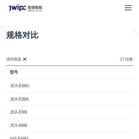
智
微
智
能
全
规格对比
球
AI
数
字
清空筛选
17
结果
化
型号
底
座
JEA-E68G
提
供
JEA-E88A
商
JEA-E88I
JES-R88I
IVS-E68G