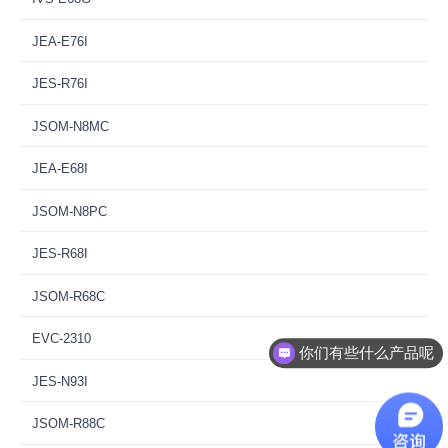
JEA-E76I
JES-R76I
JSOM-N8MC
JEA-E68I
JSOM-N8PC
JES-R68I
JSOM-R68C
EVC-2310
你们有些什么产品呢
JES-N93I
JSOM-R88C