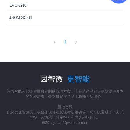
EVC-6210
JSOM-SC211
1
因智微
更智能
智微智能为您提供量身定制的解决方案，满足从产品定义到软硬件开发
的各种需求，会安排资深产品工程师为您服务。
廉洁智微
如您发现智微员工或合作伙伴违反法律法规要求，您可以通过以下方式
举报，智微承诺对举报人和内容严格保密。
邮箱：jubao@jwele.com.cn