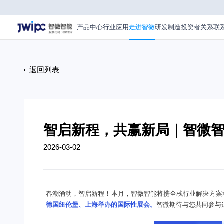
智
启
新
产品中心
行业应用
走进智微
研发制造
投资者关系
联
程，
共
赢
新
局
返回列表
｜
智
微
智
能
3
智启新程，共赢新局｜智微智
月
活
2026-03-02
动
预
告
春潮涌动，智启新程！本月，智微智能将携全栈行业解决方案
德国纽伦堡、上海举办的国际性展会。
智微
期待与您共同参与