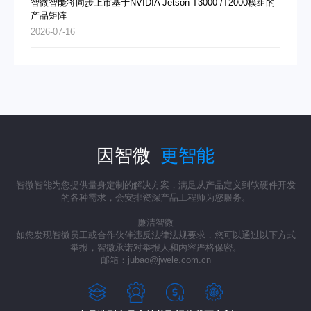
智微智能将同步上市基于NVIDIA Jetson T3000 /T2000模组的
产品矩阵
2026-07-16
因智微
更智能
智微智能为您提供量身定制的解决方案，满足从产品定义到软硬件开发
的各种需求，会安排资深产品工程师为您服务。
廉洁智微
如您发现智微员工或合作伙伴违反法律法规要求，您可以通过以下方式
举报，智微承诺对举报人和内容严格保密。
邮箱：jubao@jwele.com.cn