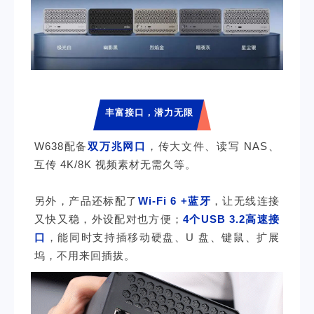
丰富接口，潜力无限
W638配备
双万兆网口
，传大文件、读写 NAS、
互传 4K/8K 视频素材无需久等。
另外，产品还标配了
Wi-Fi 6 +蓝牙
，让无线连接
又快又稳，外设配对也方便；
4个USB 3.2高速接
口
，能同时支持插移动硬盘、U 盘、键鼠、扩展
坞，不用来回插拔。