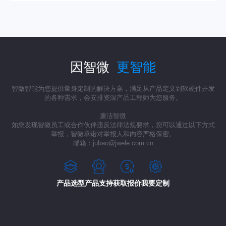
因智微
更智能
智微智能为您提供量身定制的解决方案，满足从产品定义到软硬件开发
的各种需求，会安排资深产品工程师为您服务。
廉洁智微
如您发现智微员工或合作伙伴违反法律法规要求，您可以通过以下方式
举报，智微承诺对举报人和内容严格保密。
邮箱：jubao@jwele.com.cn
产品选型
产品支持
获取报价
我要定制