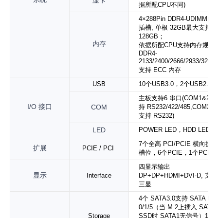
显卡
据所配CPU不同)
4×288Pin DDR4-UDIMM内
插槽, 单根 32GB最大支持
128GB
；
内存
依据所配CPU支持内存规格
DDR4-
2133/2400/2666/2933/3200
支持 ECC 内存
USB
10
个
USB3.0
，
2
个
USB2.0
主板支持
6 串口(COM1&2 支
I/O
接口
COM
持 RS232/422/485,COM3-6
支持 RS232)
LED
POWER LED，HDD LED
7
个全高 PCI/PCIE 横向扩展
扩展
PCIE / PCI
槽位
，
6
个
PCIE
，
1
个
PCI
四显示输出
显示
Interface
DP+DP+HDMI+DVI-D, 支持
三显
4个 SATA3.0支持 SATA Rai
0/1/5（当 M.2上插入 SATA
Storage
SSD时 SATA1无信号）1个