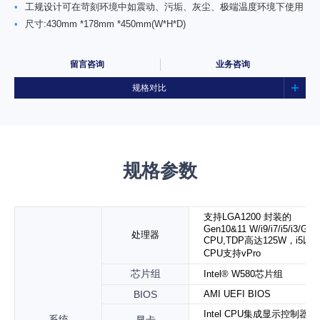
•
工规设计可在苛刻环境中如震动、污垢、灰尘、极端温度环境下使用
•
尺寸:430mm *178mm *450mm(W*H*D)
留言咨询
业务咨询
规格对比
规格参数
支持LGA1200 封装的
Gen10&11 W/i9/i7/i5/i3/G
处理器
CPU,TDP高达125W，i5以
CPU支持vPro
芯片组
Intel® W580芯片组
BIOS
AMI UEFI BIOS
Intel CPU集成显示控制器(
系统