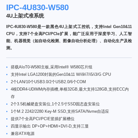
IPC-4U830-W580
4U上架式准系统
IPC-4U830-W580是一款黑色4U上架式工控机，支持Intel Gen10&11
CPU，支持7个全高PCI/PCIe扩展，能广泛应用于深度学习、人工智
能、机器视觉（如自动化检测、图像自动分析处理）、自动化生产及检
测。
•
搭载AIoT0-W580主板,采用Intel® W580芯片组
•
支持Intel LGA1200封装的Gen10&11 W/i9/i7/i5/i3/G CPU
•
2个LAN/10个USB3.0/2个USB2.0/6个COM
•
4根DDR4-UDIMM内存插槽,单根32GB,最大支持128GB,支持ECC内
存
•
2个3.5机械硬盘安装位,1个2.5寸SSD固态盘安装位
•
1个M.2 2242/2280 Key-M SSD,支持SATA/Nvme自适应
•
提供7个全高PCI/PCIE竖插扩展槽位
•
四显示输出 DP+DP+HDMI+DVI-D,支持三显
•
兼容ATX电源