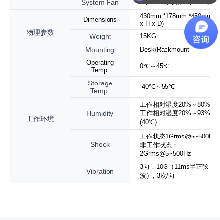
System Fan
1个120
25
风扇,
1
个6025风扇
430mm *178mm *450mm (
Dimensions
x H x D)
物理参数
Weight
15KG
Mounting
Desk/Rackmount
Operating
0℃～45℃
Temp.
Storage
-40℃～55℃
Temp.
工作相对湿度20%～80%，
Humidity
工作相对湿度20%～93%
工作环境
(40℃)
工作状态1Grms@5~500Hz 
Shock
非工作状态：
2Grms@5~500Hz
3向，10G（11ms半正弦
Vibration
波）, 3次/向