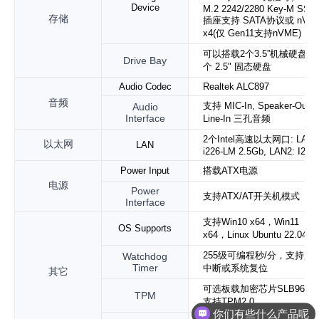
Device
M.2 2242/2280 Key-M SSD
存储
插座支持 SATA协议或 nVM
x4(仅 Gen11支持nVME)
可以搭载
2个3.5”机械硬盘
和
Drive Bay
个 2.5" 固态硬盘
Audio Codec
Realtek ALC897
音频
支持 MIC-In, Speaker-Out,
Audio
Interface
Line-In 三孔音频
2个Intel高速以太网口: LAN1
以太网
LAN
i226-LM 2.5Gb, LAN2: I219
Power Input
搭载
ATX电源
电源
Power
支持ATX/AT开关机模式
Interface
支持
Win10 x64，Win11
OS Supports
x64，Linux Ubuntu 22.04
255级可编程秒/分，支持超
Watchdog
Timer
中断或系统复位
其它
可选
板载加密芯片SLB9670,
TPM
支持TPM2.0
你们有些什么产品呢