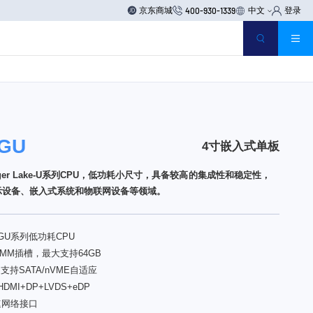
京东商城
中文
登录
400-930-1339
TGU
4寸嵌入式单板
th Tiger Lake-U系列CPU，低功耗小尺寸，具备较高的集成性和稳定性，
示设备、嵌入式系统和物联网设备等领域。
h TGU系列低功耗CPU
-DIMM插槽，最大支持64GB
y-M支持SATA/nVME自适应
MI+DP+LVDS+eDP
高速网络接口