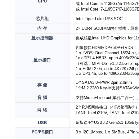
CPU
或 Intel Core i5-1135G7/i5-1145G7
或
Intel Core i7-1195G7/i7-1185G7
芯片组
Intel Tiger Lake UP3 SOC
内 存
2× DDR4 SODIMM
内存插槽，最高
显示控制器
集成核显
Intel UHD Graphics for 11
四显接口
HDMI+DP+eDP+LVDS：
1 x LVDS: Dual Channel 18/24-bit,
1x eDP1.4 HBR3, up to 4096x23
显示接口
（可选：MIPI-DSI v1.3 2.5GHz, up
1 x HDMI 2.0b, up to 4Kx2Kx24
1 x DP1.4a, up to 4096x2304x3
1个SATA3.0+PWR 2pin 2.0mm
存 储
1个M.2 2280 Key-M支持SATA/nV
音 频
支持Mic-in+Line-out(单孔二
2个RJ45网络接口（4KV浪涌防护
网 络
LAN1: Intel i219V, LAN2: Intel
USB
后板边4个USB3.2 Gen2x1 10GbTy
I²C/I²S
接口
3 x I2C 1Mbps, 1 x SMBus, 4Pin