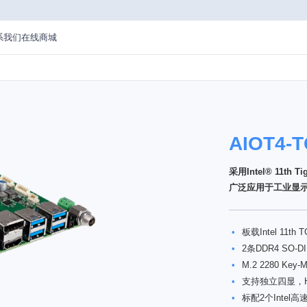
系我们
在线商城
AIOT4-
采用Intel® 11
广泛应用于工业显
•
板载Intel 11t
•
2条DDR4 SO
•
M.2 2280 Ke
•
支持独立四显，HD
•
标配2个Intel