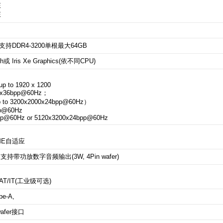
E
E
支持
DDR4-3200
单根最大
64GB
th
或
Iris Xe Graphics
(依不同
CPU
)
 up to 1920 x 1200
04x36bpp@60Hz；
 to 3200x2000x24bpp@60Hz）
bpp@60Hz
6bpp@60Hz or 5120x3200x24bpp@60Hz
ME
自适应
合一）; 支持带功放数字音频输出
(3W, 4Pin wafer)
）
 i210AT/IT(工业级可选)
pe-A,
 wafer接口