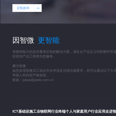
定制咨询
因智微
更智能
智微智能为您提供量身定制的解决方案，满足从产品定义到软硬件开
排资深产品工程师为您服务。
廉洁智微
如您发现智微员工或合作伙伴违反法律法规要求，您可以通过以下方
举报人和内容严格保密。
邮箱：jubao@jwele.com.cn
ICT基础设施
工业物联网
行业终端
个人与家庭用户
行业应用
走进