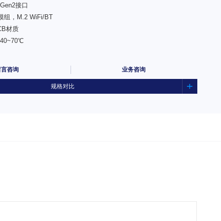
 Gen2接口
模组，M.2 WiFi/BT
CB材质
0~70℃
留言咨询
业务咨询
规格对比