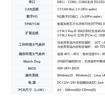
串口
6串口：COM1, COM2支持 RS232/4
CAN
总线
1个CAN Bus 2.0 (3Pin wafer)
数字
I/O
8位数字I/O接口（1x10Pin wafer）
TPM/TCM
板载加密芯片SLB9670支持TPM2.0
1个M.2 Key-B 3042/3052支持4G/5G 
扩展总线
1个M.2 Key-E 2230 (PCIe x1, USB
当使用常温内存和存储时：-10℃～60
工作环境大气条件
当使用宽温内存和存储时：-40~70℃
储存环境大气条件
温度-40℃～85℃；相对湿度5%～95%
Watch Dog
255级可编程秒/分，支持超时中断
BIOS
AMI UEFI BIOS
操作系统
Windows10，Windows11，Linux Ub
电 源
DC+12V~24V 防脱螺丝的DC-Jack
PCB尺寸（LxW）
4寸：168mm(W)×120mm(D)