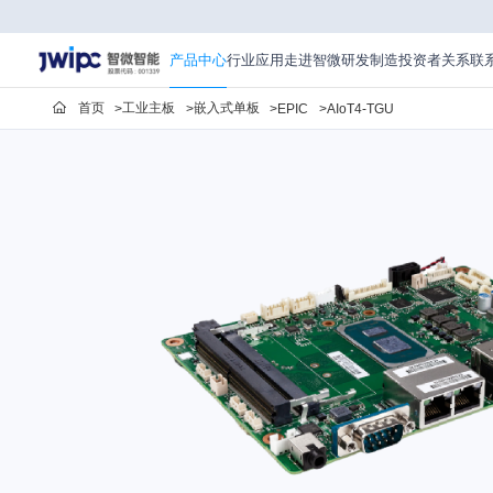
走
进
智
产品中心
行业应用
走进智微
研发制造
投资者关系
联
微
首页
工业主板
嵌入式单板
EPIC
AIoT4-TGU