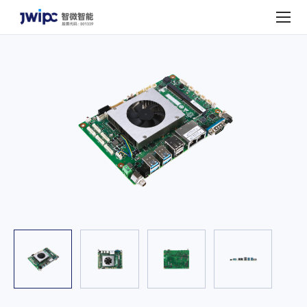
走
进
智
微