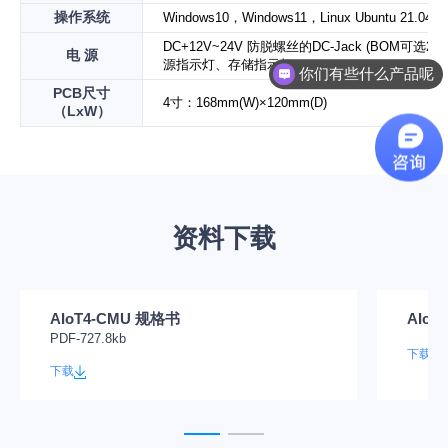
操作系统
Windows10，Windows11，Linux Ubuntu 21.04
DC+12V~24V 防脱螺丝的DC-Jack (BOM可选2
电 源
源指示灯、存储指示灯
你们有些什么产品呢
PCB尺寸
4寸：168mm(W)×120mm(D)
（LxW）
资料下载
AIoT4-CMU 规格书
AIoT
PDF-727.8kb
下载
下载