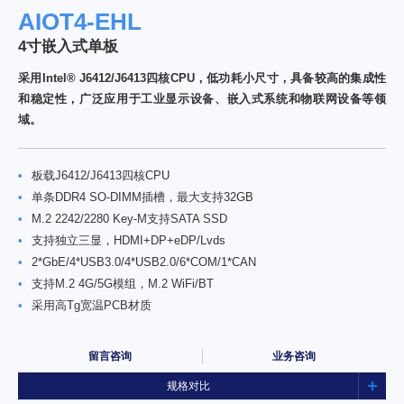
AIOT4-EHL
4寸嵌入式单板
采用Intel® J6412/J6413四核CPU，低功耗小尺寸，具备较高的集成性
和稳定性，广泛应用于工业显示设备、嵌入式系统和物联网设备等领
域。
•
板载J6412/J6413四核CPU
•
单条DDR4 SO-DIMM插槽，最大支持32GB
•
M.2 2242/2280 Key-M支持SATA SSD
•
支持独立三显，HDMI+DP+eDP/Lvds
•
2*GbE/4*USB3.0/4*USB2.0/6*COM/1*CAN
•
支持M.2 4G/5G模组，M.2 WiFi/BT
•
采用高Tg宽温PCB材质
留言咨询
业务咨询
规格对比