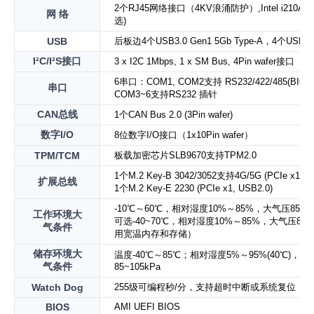
2个RJ45网络接口（4KV浪涌防护）,Intel i210AT
网 络
选)
USB
后板边4个USB3.0 Gen1 5Gb Type-A
，
4个USB2
I²C/I²S
接口
3 x I2C 1Mbps, 1 x SM Bus, 4Pin wafer接口
6串口：COM1, COM2支持 RS232/422/485(BIO
串口
COM3~6支持RS232 插针
CAN
总线
1个CAN Bus 2.0 (3Pin wafer)
数字
I/O
8位数字I/O接口（1x10Pin wafer）
TPM/TCM
板载加密芯片SLB9670支持TPM2.0
1个M.2 Key-B 3042/3052支持4G/5G (PCIe x1, U
扩展总线
1个M.2 Key-E 2230 (PCIe x1, USB2.0)
-10℃～60℃，相对湿度10%～85%，大气压85~10
工作环境大
可选
-40~70℃，相对湿度10%～85%，大气压85~1
气条件
用宽温内存和存储
）
储存环境大
温度-40℃～85℃；相对湿度5%～95%(40℃)，大
气条件
85~105kPa
Watch Dog
255级可编程秒/分，支持超时中断或系统复位
BIOS
AMI UEFI BIOS