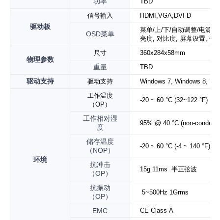
功率
TBD
信号输入
HDMI,VGA,DVI-D
驱动板
菜单
/
上
/
下
/
自动调整
/
电源开
OSD
菜单
亮度
,
对比度
,
屏幕设置
,
色
尺寸
360x284x58mm
物理参数
重量
TBD
驱动支持
驱动支持
Windows 7, Windows 8, Win
工作温度
-20 ~ 60 °C (32~122 °F)
（
OP
）
工作相对湿
95% @ 40 °C (non-condensi
度
储存温度
-20 ~ 60 °C (-4 ~ 140 °F)
（
NOP
）
环境
抗冲击
15g 11ms
半正弦波
（
OP
）
抗振动
5~500
Hz 1Grms
（
OP
）
EMC
CE Class A