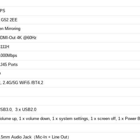
OPS
 G52 2EE
en Mirroring
DMI-Out 4K @60Hz
111H
1000Mbps
RJ45 Ports
O
, 2.4G/5G WiFi5 /BT4.2
USB3.0, 3 x USB2.0
olume up, 1 x
volume down, 1 x system settings, 1 x screen off,
1 x Power B
.5mm Audio Jack（Mic-In + Line Out）