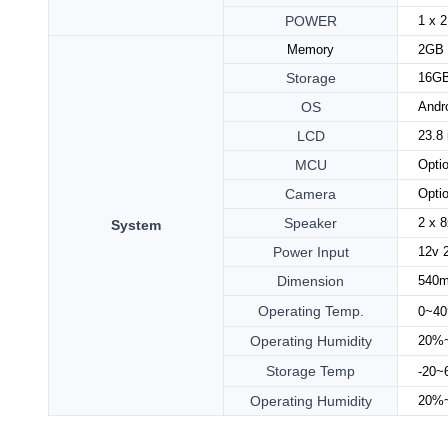
POWER
1 x 
Memory
2GB
Storage
16G
OS
Andr
LCD
23.8
MCU
Opti
Camera
Opti
Speaker
2 x 
System
Power
Input
1
2v 
Dimension
540m
Operating
Temp.
0~4
Operating Humidity
20%~
Storage Temp
-20
Operating Humidity
20%~