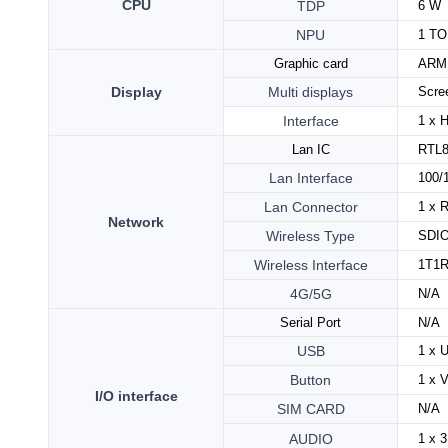
CPU
TDP
6 W
NPU
1 T
Graphic card
ARM
Display
Multi displays
Scre
Interface
1 x
H
Lan
IC
RTL8
Lan Interface
100/
Lan Connector
1 x 
Network
Wireless Type
SDI
Wireless
Interface
1T1R
4G/5G
N/A
Serial Port
N/A
USB
1 x 
Button
1 x
V
I/O interface
SIM CARD
N/A
AUDIO
1 x
3