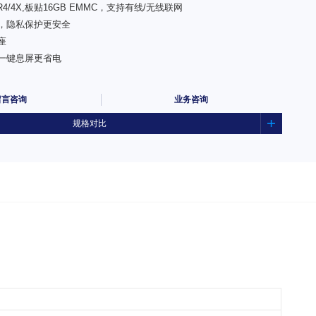
DR4/4X,板贴16GB EMMC，支持有线/无线联网
，隐私保护更安全
座
一键息屏更省电
留言咨询
业务咨询
规格对比