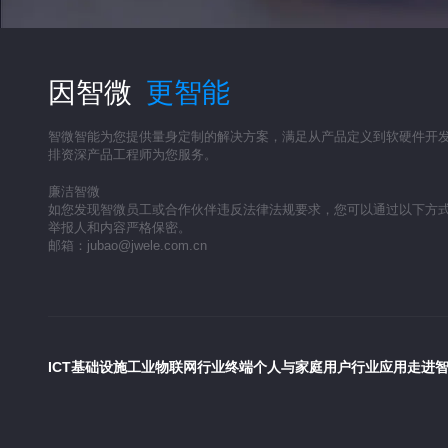
因智微
更智能
智微智能为您提供量身定制的解决方案，满足从产品定义到软硬件开
排资深产品工程师为您服务。
廉洁智微
如您发现智微员工或合作伙伴违反法律法规要求，您可以通过以下方
举报人和内容严格保密。
邮箱：jubao@jwele.com.cn
ICT基础设施
工业物联网
行业终端
个人与家庭用户
行业应用
走进