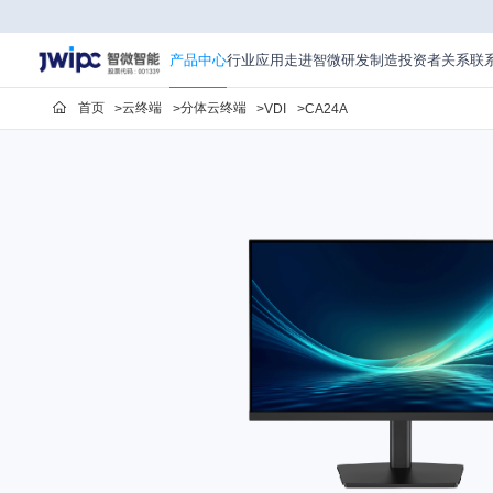
走
进
智
产品中心
行业应用
走进智微
研发制造
投资者关系
联
微
首页
云终端
分体云终端
VDI
CA24A