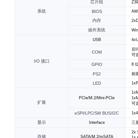
芯片组
Z3
系统
BIOS
AM
内存
2x
操作系统
Win
USB
4x
后I
COM
可选
I/O
接口
GPIO
8 
PS2
前
LED
1x
1x
PCIe/M.2/Mini-PCIe
1x
扩展
可选
eSPI/LPC/SM BUS/I2C
1x
显示
Interface
三显
2x
存储
SATA/M.2/mSATA
1x