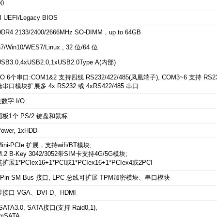
90
I UEFI/Legacy BIOS
DDR4 2133/2400/2666MHz SO-DIMM
，
up to 64GB
7/Win10/WES7/Linux , 32 位/64 位
USB3.0,4
xUSB2.0,1xUSB2.0Type A(内部)
/O 6个串口:COM1&2 支持四线 RS232/422/485(凤凰端子), COM3~6 支持 RS2
串口模块扩展多 4x RS232 或 4xRS422/485 串口
位数字 I/O
面板1
个
PS/2 键盘和鼠标
Power, 1xHDD
Mini-PCIe 扩展
，支持
wifi/BT
模块
;
M.2 B-Key 3042/3052带SIM卡支持4G/5G模块;
扩展1*PCIex16+1*PCI或1*PCIex16+1*PCIex4
或
2
PCI
4Pin SM Bus 接口, LPC 总线可扩展 TPM加密模块、串口模块
接口 VGA、DVI-D、HDMI
 SATA3.0, SATA接口(支持 Raid0,1),
 mSATA,