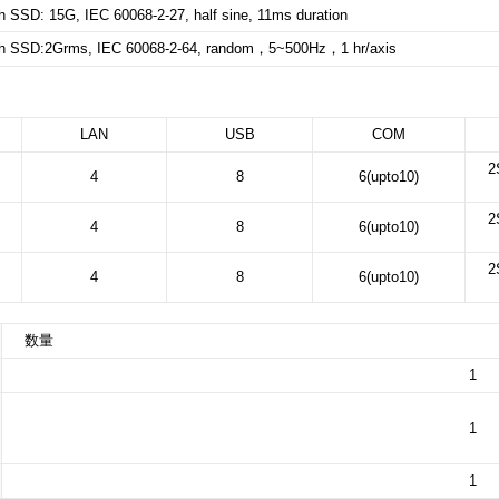
h SSD: 15G, IEC 60068-2-27, half sine, 11ms duration
h SSD:2Grms, IEC 60068-2-64, random，5~500Hz，1 hr/axis
LAN
USB
COM
2
4
8
6(upto10)
2
4
8
6(upto10)
2
4
8
6(upto10)
数量
1
1
1