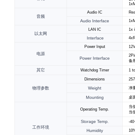
1x
Audio IC
Rea
音频
Audio Interface
1xM
LAN IC
1x
以太网
Interface
4x
Power Input
12V
电源
2
Power Interface
备
其它
Watchdog Timer
1 t
Dimensions
25
物理参数
Weight
净重
Mounting
桌
当
Operating Temp.
当
Storage Temp.
-4
工作环境
Humidity
10%