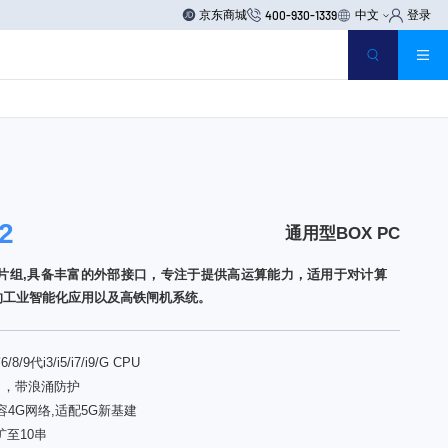
京东商城
中文
登录
400-930-1339
2
通用型BOX PC
390芯片组,具备丰富的外部接口，专注于提供高运算能力，适用于对计算
的工业智能化应用以及高铁闸机系统。
8/9代i3/i5/i7/i9/G CPU
网口，带浪涌防护
容4G网络,适配5G新基建
扩至10串