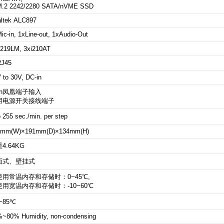
M.2 2242/2280 SATA/nVME
SSD
ltek ALC897
ic-in, 1xLine-out,
1xAudio-Out
i219LM, 3xi210AT
RJ45
 to 30V, DC-in
Pin凤凰端子输入
用电源开关接线端子
o 255 sec./min. per step
7mm(W)×191mm(D)×134mm(H)
4.64KG
面式、壁挂式
使用常温内存和存储时：0~45℃,
使用宽温内存和存储时：-10~60℃
0~85℃
~80% Humidity, non-condensing