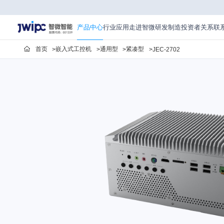
JEC-
2702
产品中心
行业应用
走进智微
研发制造
投资者关系
联
首页
嵌入式工控机
通用型
紧凑型
JEC-2702