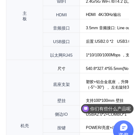
WIFI
2.4G/5
G
WiFi
/
BT4.2
以上
主
HDMI
HDMI 4K/30Hz输出
板
音频接口
3.5mm 音频接口:
Line out+
USB接口
后置:
USB
2.0 *2
USB
3.0*2
以太网
RJ
45
1*10/100/1000Mbps
，支持
尺寸
540.8*327.4*55.5
mm
(
No
Br
塑胶+铝合金底座
，升降110
底座支架
（-5°~30
°) ,
左右旋转30°
,
壁挂
支持100*100mm 壁挂
你们有些什么产品呢
侧边
IO
USBA
2.0*2+
COMBO
*1
机壳
按键
POWER
/亮度+/亮度-/
Panel