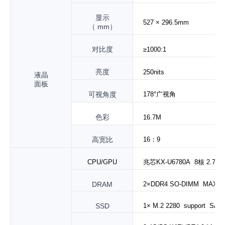
显示
527
× 296.5mm
（
mm）
对比度
≥1000:1
亮度
250
nits
液晶
面板
可视角度
178°广视角
色彩
16.7M
高宽比
16：9
CPU
/
GPU
兆芯
KX
-U6780A 8核 2.7
G 
DRAM
2×
DDR
4
SO
-
DIMM
MAX
2
SSD
1×
M.2 2280
support
SAT