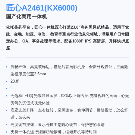
匠心A2461(KX6000)
国产化商用一体机
依托兆芯平台，匠心一体机匠心打造23.8"商务黑风范精品，适用于党
政、金融、能源、电信、 教育等重点行业信息化领域，满足用户日常固
定办公、OA、事务处理等需求。配备1080P IPS 高清屏、升降快拆底
座
•
流畅纤薄、高亮装饰边，搭配后背磨砂机身，全新外观设计，三面微
边框厚度低至2.5mm
•
23.8'
•
'
•
无边框LED背光液晶显示屏，93%以上屏占比,充满视野的画面，心无
旁骛的沉侵式视觉体验
•
底座支架升降，左右旋转，竖屏旋转，俯仰调节，屏随视动，怎么舒
适，怎么来
•
亮度调节按钮，显示亮度由您随心调节，保护您的眼睛
•
支持一体机运行熄屏功能按键，缩短开机等待时间