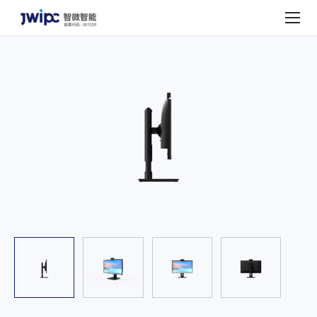
匠
心
A2461(KX6000)