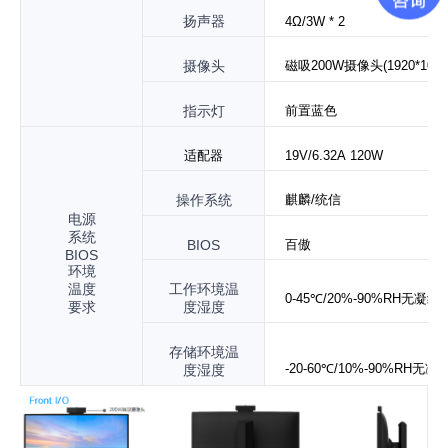
扬声器
4Ω/3W *
2
摄像头
磁吸200W摄像头(1920*108
0
指示灯
前置蓝色
适配器
19V/6.32A
120W
操作系统
麒麟/统信
电源
系统
BIOS
百傲
BIOS
环境
温度
工作环境温
0-45℃/20%-90%
RH无凝结
要求
度湿度
存储环境温
-20-60℃/10%-9
0%RH无凝
度湿度