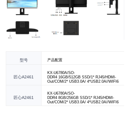
型号
产品配置
KX-U6780A/SO-
匠心A2461
DDR4
16GB/512GB SSD/1*
RJ45/H
DMI-
Out/COM/2*
USB3.0A/ 4*USB2.0A//WIFI6
KX-U6780A/SO-
匠心A2461
DDR4 8GB/256GB SSD/1*
RJ45/HDMI-
Out/
COM/2*
USB3.0A/ 4*USB2.0A//WIFI6