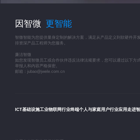
因智微
更智能
智微智能为您提供量身定制的解决方案，满足从产品定义到软硬件开
排资深产品工程师为您服务。
廉洁智微
如您发现智微员工或合作伙伴违反法律法规要求，您可以通过以下方
举报人和内容严格保密。
邮箱：jubao@jwele.com.cn
ICT基础设施
工业物联网
行业终端
个人与家庭用户
行业应用
走进