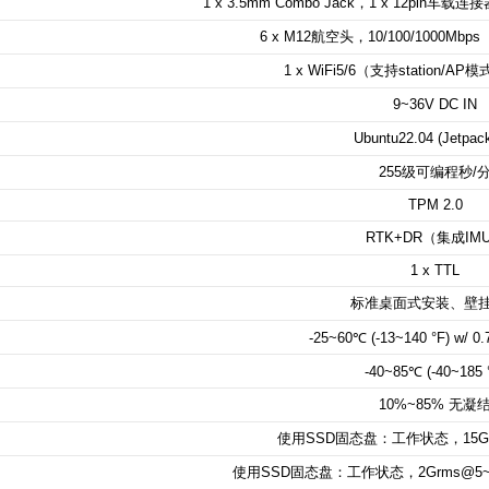
1 x 3.5mm Combo Jack
，
1 x 12pin
车载连接
6 x
M12
航空头，
10/100/1000Mbps
1 x WiFi5/6（支持station/AP
9~36V DC IN
Ubuntu22.04 (Jetpac
255
级可编程秒
/
TPM 2.0
RTK+DR
（集成
IM
1 x TTL
标准桌面式安装、壁
-25~60℃ (-13~140 °F) w/ 0.7
-40~85℃ (-40~185 
10%~85%
无凝
使用
SSD
固态盘：工作状态，
15
使用
SSD
固态盘：工作状态，
2Grms@5~5