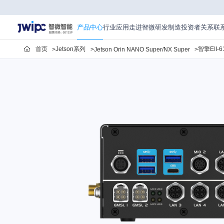
智
擎
EII-
产品中心
行业应用
走进智微
研发制造
投资者关系
联
6101E
首页
Jetson系列
智擎EII-6
Jetson Orin NANO Super/NX Super