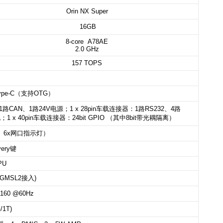
Orin NX Super
16GB
8-core A78AE
2.0 GHz
157
TOPS
ype-C
（支持
OTG
）
1
路
CAN
、
1
路
24V
电源；
1 x 28pin
车载连接器：
1
路
RS232
、
4
路
电；
1 x 40pin
车载连接器：
24bit GPIO
（其中
8bit
带
光耦隔离）
、
6x
网口指示
灯）
very
键
PU
GMSL2
接入
)
 2160 @60Hz
/1T)