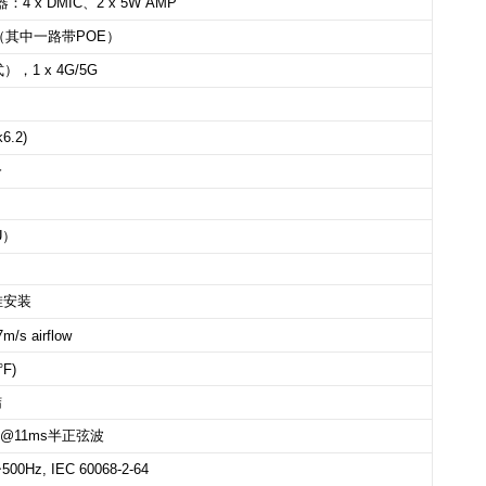
器：
4 x DMIC
、
2 x 5W AMP
（其中一路带
POE
）
模式）
，
1 x 4G/5G
k6.2)
分
U
）
挂安装
m/s airflow
°F)
结
G@11ms
半正弦波
00Hz, IEC 60068-2-64