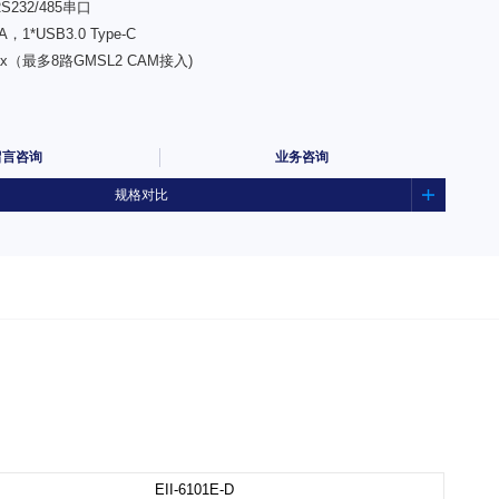
S232/485串口
-A，1*USB3.0 Type-C
a max（最多8路GMSL2 CAM接入)
宽压供电，过流过压保护
留言咨询
业务咨询
规格对比
EII-6101E
-D