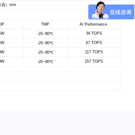
（高）
mm
DP
TMP
AI Performance
5W
34 TOPS
-25~80℃
5W
67 TOPS
-25~80℃
0W
117 TOPS
-25~80℃
0W
157 TOPS
-25~80℃