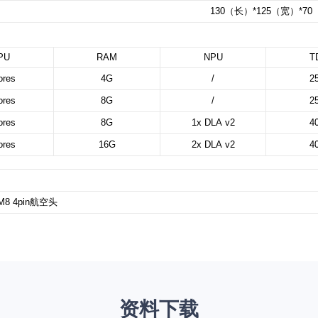
130
（长）*
125
（宽）*
70
PU
RAM
NPU
T
ores
4G
/
2
ores
8G
/
2
ores
8G
1x DLA v2
4
ores
16G
2x DLA v2
4
M8 4pin
航空头
资料下载