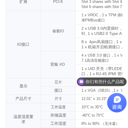
扩展
PCI-E
Slot 3 shares with Slot 4(N
Slot 6 shares with Slot 7(N
1 x
VROC
；1 x TPM 插针
准
PMBus
接口
2
x USB 3.0内置插针，
2
x
板载IO
针, 1 x USB
2
.0 Type A
8 x 4pin风扇接口 , 1 x
IO
接口
1 x 机箱开启检测接口，
4
x USB 3.0 接口
，
1 x VG
7.1
高清音频接口
背板 I/O
1 x UID 开关（带LED灯
口，1 x RJ-45 IPMI 管
你们有些什么产品呢
芯片
ASPEED AST2500 BMC
显示
接口
1 x VGA
（
DB15
）
,1 x VG
产品尺寸
尺寸
12.01" x 10.23" (30.50
cm x 
工作温度
10°C to 35°C
存储温度
-40°C to 70°C
温度湿度要
求
工作湿度
8% to 90%
（无冷凝）