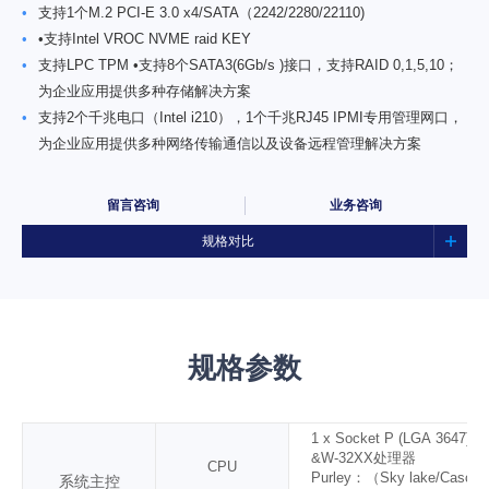
•
支持1个M.2 PCI-E 3.0 x4/SATA（2242/2280/22110)
•
•支持Intel VROC NVME raid KEY
•
支持LPC TPM •支持8个SATA3(6Gb/s )接口，支持RAID 0,1,5,10；
为企业应用提供多种存储解决方案
•
支持2个千兆电口（Intel i210），1个千兆RJ45 IPMI专用管理网口，
为企业应用提供多种网络传输通信以及设备远程管理解决方案
留言咨询
业务咨询
规格对比
规格参数
1 x
Socket P (LGA 3647)
，I
&W-32XX
处理器
CPU
Purley
：（
Sky lake/Casca
系统主控