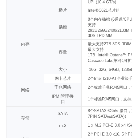
UPI (10.4 GT/s)
桥片
Intel®C621芯片组
8
个内存插槽 (6通道/CPU, 8
支持
插槽
2933/2666/2400/2133MHz
3DS
LRDIMM
内存
最大支持
2
TB 3DS RDIMM
最大支持
容量
1
TB
Intel® Optane™
PMe
Cascade Lake
第2代可扩展
大小
1
6G, 32G, 64GB, 128GB, 
网卡芯片
2
个
Intel I210-AT
企业级千兆
千兆网络
2
个标准
千兆
RJ45网口，支持10
网络
IPMI
管理接
1个标准RJ45
网口
，支持
10/
口
8
个SATA3 6Gb/s 接口，支
SATA
7PIN SATA
&
sSATA)
）
存储
m.2
1 x M.2 PCI-E 3.0 x4 /SAT
2
个PCI E 3.0 x
16
,
5
个PCI E