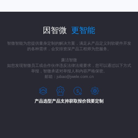
因智微
更智能
智微智能为您提供量身定制的解决方案，满足从产品定义到软硬件开发
的各种需求，会安排资深产品工程师为您服务。
廉洁智微
如您发现智微员工或合作伙伴违反法律法规要求，您可以通过以下方式
举报，智微承诺对举报人和内容严格保密。
邮箱：jubao@jwele.com.cn
产品选型
产品支持
获取报价
我要定制