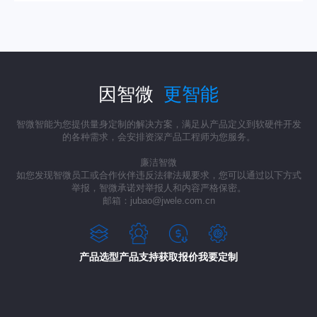
因智微
更智能
智微智能为您提供量身定制的解决方案，满足从产品定义到软硬件开发
的各种需求，会安排资深产品工程师为您服务。
廉洁智微
如您发现智微员工或合作伙伴违反法律法规要求，您可以通过以下方式
举报，智微承诺对举报人和内容严格保密。
邮箱：jubao@jwele.com.cn
产品选型
产品支持
获取报价
我要定制