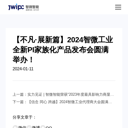
公
司
动
态
【不凡·展新篇】2024智微工业
全新PI家族化产品发布会圆满
举办！
2024-01-11
上一篇：
实力见证 | 智微智能荣获“2023年度最具影响力商显终
端供应商奖”
下一篇：
【信念 同心 跨越】2024智微工业代理商大会圆满召
开！
分享文章于：
微信
微博
QQ