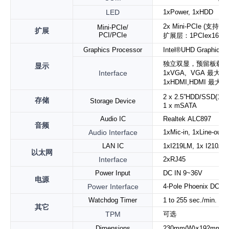
LED
1xPower, 1xHDD
2x Mini-PCIe (
Mini-PCIe/
扩展
PCI/PCIe
扩展层：
1PCIex16+2
Graphics Processor
Intel
®
UHD Graphics 6
独立双显，预留板载显示插
显示
Interface
1xVGA, VGA 最大分辨
1xHDMI,HDMI 最大分
2 x 2.5”HDD/SSD(1
存储
Storage Device
1 x mSATA
Audio IC
Realtek ALC897
音频
Audio Interface
1xMic-in, 1xLine-out
LAN IC
1xI219LM
,
1x I210AT
以太网
Interface
2xRJ45
Power Input
DC IN 9~36V
电源
Power Interface
4-Pole Phoenix DC plu
Watchdog Timer
1 to 255 sec./min. per
其它
TPM
可选
Dimensions
230mm(W)×192mm(D