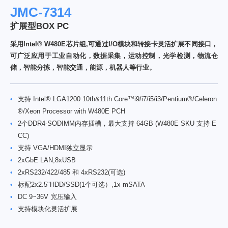
JMC-7314
扩展型BOX PC
采用Intel® W480E芯片组,可通过I/O模块和转接卡灵活扩展不同接口，
可广泛应用于工业自动化，数据采集，运动控制，光学检测，物流仓
储，智能分拣，智能交通，能源，机器人等行业。
•
支持 Intel® LGA1200 10th&11th Core™i9/i7/i5/i3/Pentium®/Celeron
®/Xeon Processor with W480E PCH
•
2个DDR4-SODIMM内存插槽，最大支持 64GB (W480E SKU 支持 E
CC)
•
支持 VGA/HDMI独立显示
•
2xGbE LAN,8xUSB
•
2xRS232/422/485 和 4xRS232(可选)
•
标配2x2.5"HDD/SSD(1个可选）,1x mSATA
•
DC 9~36V 宽压输入
•
支持模块化灵活扩展