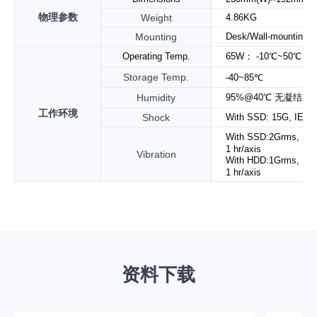
物理参数
Weight
4.86KG
Mounting
Desk/Wall-mounting
Operating Temp.
65W： -10℃~50℃
Storage Temp.
-40~85℃
Humidity
95%@40℃ 无凝结
工作环境
Shock
With SSD: 15G, IEC 60
With SSD:2Grms, IE
1 hr/axis
Vibration
With HDD:1
Grms, IE
1 hr/axis
资料下载