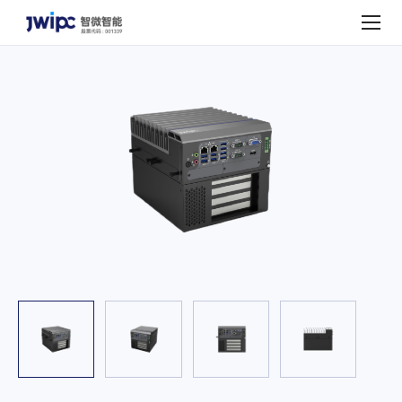
走
进
智
微