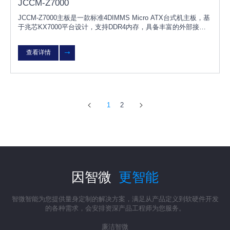
JCCM-Z7000
JCCM-Z7000主板是一款标准4DIMMS Micro ATX台式机主板，基
于兆芯KX7000平台设计，支持DDR4内存，具备丰富的外部接
口，产品兼容国内主流独立显卡、内存、硬盘、网卡等硬件，支持
KOS/UOS桌面操作系统，适用于党
查看详情
1
2
因智微
更智能
智微智能为您提供量身定制的解决方案，满足从产品定义到软硬件开发
的各种需求，会安排资深产品工程师为您服务。
廉洁智微