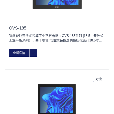
OVS-185
智微智能开放式视算工业平板电脑（OVS-185系列 |18.5寸开放式
工业平板系列），基于电容/电阻式触摸屏的模组化设计18.5寸的
无风扇工业平板电脑，具有防水、防尘等特点；OVS-215可根据
客户需求灵活选择不同配置，无需改变原有设计，更换OVS模块
查看详情
即可快速升级或维护；产品可广泛用于智能工厂、风电、太阳能光
伏、环保监测等行业。
对比