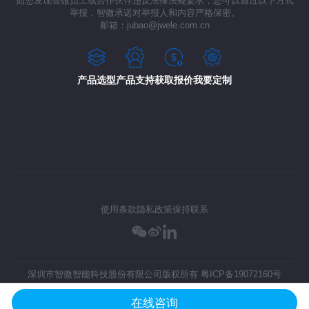
如您发现智微员工或合作伙伴违反法律法规要求，您可以通过以下方式
举报，智微承诺对举报人和内容严格保密。
邮箱：jubao@jwele.com.cn
产品选型
产品支持
获取报价
我要定制
使用条款
隐私政策
保持联系
深圳市智微智能科技股份有限公司版权所有
粤ICP备19072160号
在线咨询