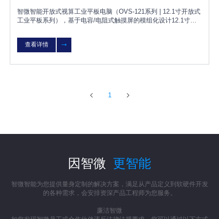
智微智能开放式视算工业平板电脑（OVS-121系列 | 12.1寸开放式
工业平板系列），基于电容/电阻式触摸屏的模组化设计12.1寸的
无风扇工业平板电脑，具有防水、防尘等特点；OVS-21可根据客
户需求灵活选择不同配置，无需改变原有设计，更换OVS模块即
查看详情
可快速升级或维护；产品可广泛用于智能工厂、风电、太阳能光
伏、环保监测等行业。
1
因智微
更智能
智微智能为您提供量身定制的解决方案，满足从产品定义到软硬件开发
的各种需求，会安排资深产品工程师为您服务。
廉洁智微