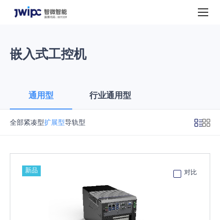
产
品
中
心
嵌入式工控机
通用型
行业通用型
全部
紧凑型
扩展型
导轨型
新品
对比