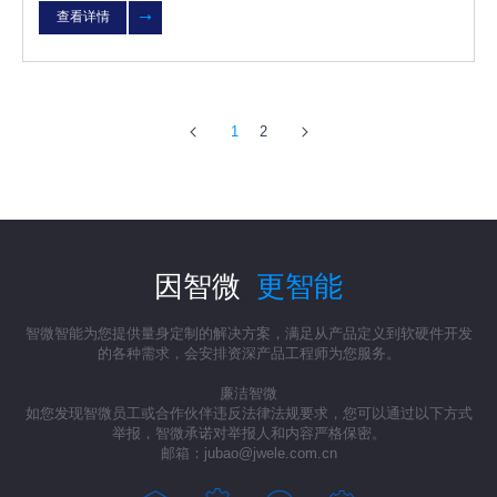
查看详情
1
2
因智微
更智能
智微智能为您提供量身定制的解决方案，满足从产品定义到软硬件开发
的各种需求，会安排资深产品工程师为您服务。
廉洁智微
如您发现智微员工或合作伙伴违反法律法规要求，您可以通过以下方式
举报，智微承诺对举报人和内容严格保密。
邮箱：jubao@jwele.com.cn