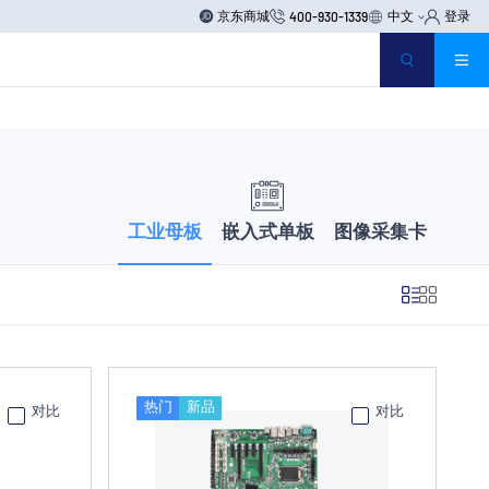
京东商城
中文
登录
400-930-1339
工业母板
嵌入式单板
图像采集卡
热门
新品
对比
对比