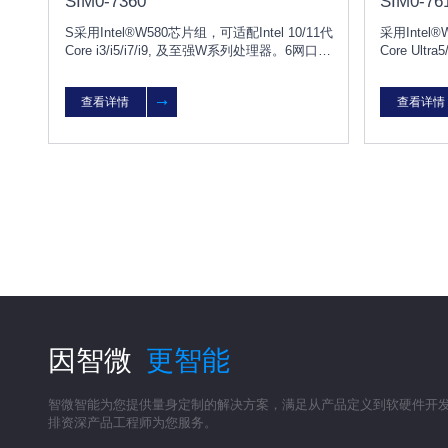
SIM0-7360
SIM0-76
S采用Intel®W580芯片组，可适配Intel 10/11代
采用Intel
Core i3/i5/i7/i9, 及至强W系列处理器。6网口，
Core Ult
5PCIE/2PCI。能广泛应用人工智能、机器视觉
2PCIE/
（如自动化检测、图像自动分析处理）、自动
的工业视觉
查看详情
查看详情
化生产及检测.
用，驱动深
因智微
更智能
智微智能为您提供量身定制的解决方案，满足从产品定义到软硬件开
排资深产品工程师为您服务。