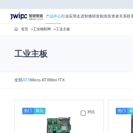
产
品
中
产品中心
行业应用
走进智微
研发制造
投资者关系
联
心
首页
工业物联网
工业主板
工业主板
全部
ATX
Micro ATX
Mini ITX
热门
新品
热门
对比