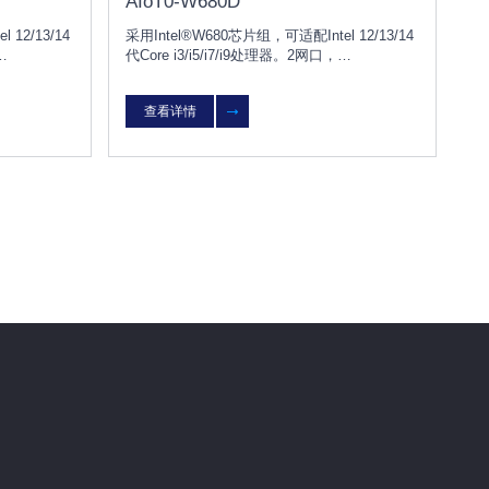
AIoT0-W680D
12/13/14
采用Intel®W680芯片组，可适配Intel 12/13/14
代Core i3/i5/i7/i9处理器。2网口，
板是一款标准
6PCIE/1PCI。AIoT0-W680D主板是一款标准
的外部接
ATX结构的工业大母板，具备丰富的外部接
查看详情
、机器视觉
口，能广泛应用人工智能深度学习、机器视觉
理）、自动
（如自动化检测、图像自动分析处理）、自动
化生产及检测。