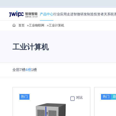
产
品
中
产品中心
行业应用
走进智微
研发制造
投资者关系
联
心
首页
工业物联网
工业计算机
工业计算机
全部
7槽
4槽
1槽
热门
热门
对比