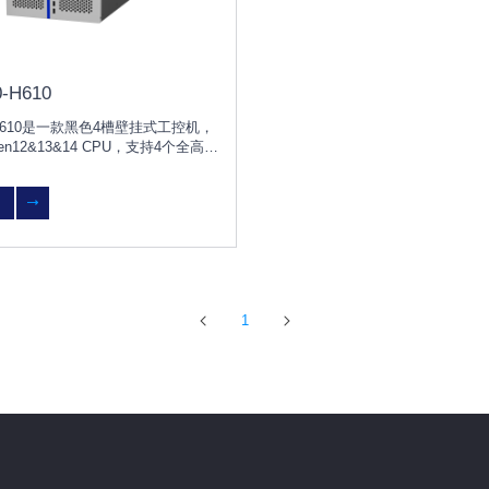
0-H610
10-H610是一款黑色4槽壁挂式工控机，
 Gen12&13&14 CPU，支持4个全高
Ie扩展，能广泛应用于自助设备、自动
测、电力、医药等行业。
1