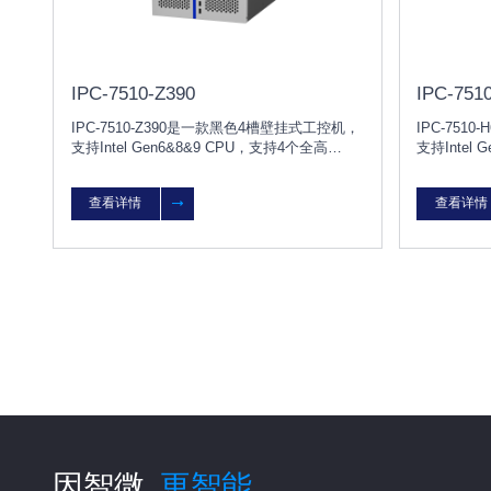
IPC-7510-Z390
IPC-751
IPC-7510-Z390是一款黑色4槽壁挂式工控机，
IPC-75
支持Intel Gen6&8&9 CPU，支持4个全高
支持Intel
PCI/PCIe扩展，能广泛应用于自助设备、自动
PCI/PC
化生产及检测、电力、医药等行业。
化生产及检
查看详情
查看详情
因智微
更智能